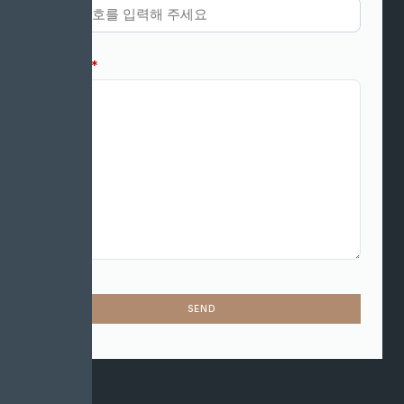
메시지
*
SEND
This
field
should