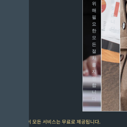
를
위
찾
해
습
필
니
요
다.
한
모
든
절
차
를
지
원
합
니
다.
이 모든 서비스는 무료로 제공됩니다.