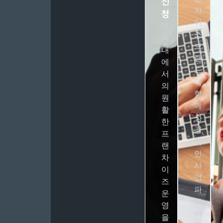
신
차
청
이
미
즈
국
브
내
랜
에
드
서
와
의
함
원
께
활
성
한
공
프
적
랜
인
차
사
이
업
즈
파
운
트
영
너
을