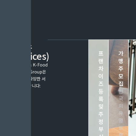
서비스
(Services)
프
가
랜
맹
저희의 서비스 K-Food
차
주
Expansion Group은
이
모
아래와 같은 다양한 서
즈
집
비스를 제공합니다:
등
한
록
국
및
의
주
유
명
정
프
부
랜