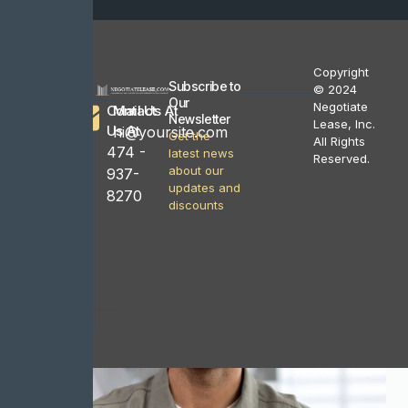
be left
blank
Copyright
Subscribe to
© 2024
Our
Negotiate
Find
Contact
Mail Us At
Newsletter
Lease, Inc.
and
Us At
hi@yoursite.com
Get the
follow
All Rights
474 -
latest news
us
Reserved.
about our
937-
updates and
8270
discounts