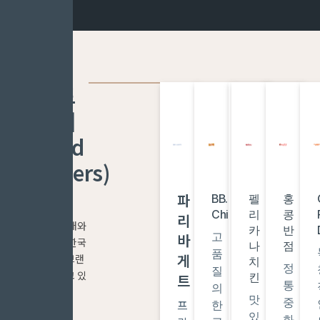
브랜드
파트너
(Brand
Partners)
K-Food
파
BB.Q
뚜
펠
School
홍
Expansion
Chicken
레
리
Food
콩
리
Group은 아래와
쥬
카
반
고
전
바
같은 다양한 한국
르
나
점
품
통
게
프랜차이즈 브랜
치
신
정
질
적
드와 협력하고 있
트
킨
선
통
의
인
습니다
맛
한
중
프
한
한
있
재
화