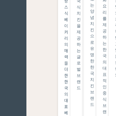
랑
국
국
는
료
요
스
식
길
양
를
리
식
치
거
념
사
를
베
킨
리
치
용
제
이
을
음
킨
하
공
커
제
식
으
여
하
리
공
을
로
다
는
의
하
현
유
양
한
매
는
대
명
한
국
력
글
적
한
베
의
을
로
으
한
이
대
더
벌
로
국
커
표
한
브
재
치
리
적
한
랜
해
킨
제
인
국
드
석
브
품
중
의
한
랜
을
식
대
브
드
선
브
표
랜
보
랜
베
드